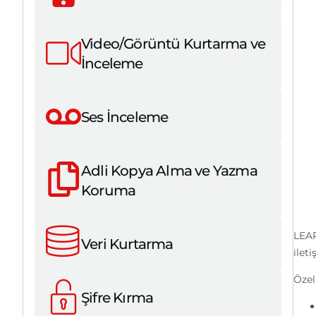
Video/Görüntü Kurtarma ve
İnceleme
Ses İnceleme
Adli Kopya Alma ve Yazma
Koruma
LEAP
Veri Kurtarma
ilet
Özell
Şifre Kırma