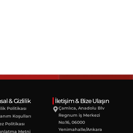
al & Gizlilik
İletişim & Bize Ulaşın
Çamlıca, Anadolu Blv
ilik Politikası
Regnum iş Merkezi
lanım Koşulları
No:16, 06000
ez Politikası
Yenimahalle/Ankara
ınlatma Metni