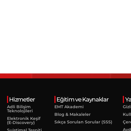
Hizmetler
Eğitim ve Kaynaklar
Yas
Adli Bilişim
EMT Akademi
Gizl
Teknolojileri
Blog & Makaleler
Kul
Elektronik Keşif
Sıkça Sorulan Sorular (SSS)
Çer
(E-Discovery)
Ayd
Suistimal Tespiti