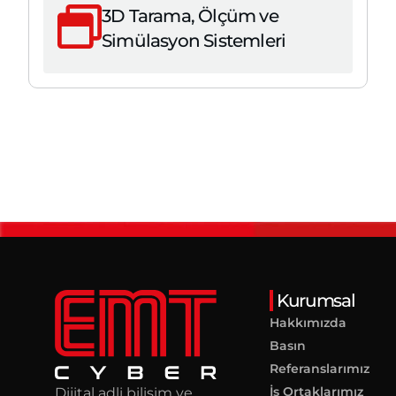
3D Tarama, Ölçüm ve
Simülasyon Sistemleri
Kurumsal
Hakkımızda
Basın
Referanslarımız
İş Ortaklarımız
Dijital adli bilişim ve