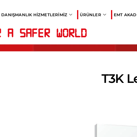
DANIŞMANLIK HIZMETLERIMIZ
ÜRÜNLER
EMT AKAD
r a Safer World
T3K L