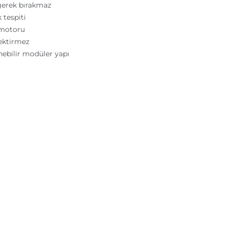
gerek bırakmaz
 tespiti
z motoru
rektirmez
nebilir modüler yapı