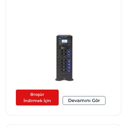
Broşür
Devamını Gör
İndirmek İçin