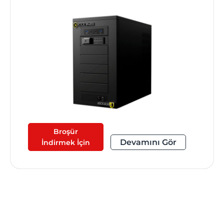
Broşür
Devamını Gör
İndirmek İçin