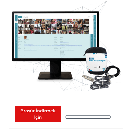
Broşür İndirmek
İçin